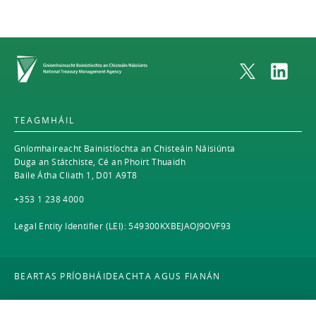
GA
Home
TEAGMHÁIL
Gníomhaireacht Bainistíochta an Chisteáin Náisiúnta
Duga an Státchiste, Cé an Phoirt Thuaidh
Baile Átha Cliath 1, D01 A9T8
+353 1 238 4000
Legal Entity Identifier (LEI): 549300KXBEJAOJ9OVF93
BEARTAS PRÍOBHÁIDEACHTA AGUS FIANÁN
CÚRSAÍ DLÍ